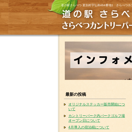
道の駅さらべつ 更別村字弘和464番地1 さらべつカ
最新の投稿
オリジナルステッカー販売開始につ
いて
カントリーパーク内パークゴルフ場
オープン日について
4月導入の宿泊税について