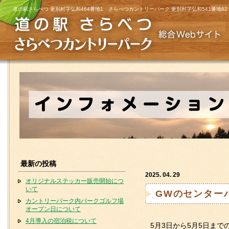
道の駅さらべつ 更別村字弘和464番地1 さらべつカントリーパーク 更別村字弘和541番地62
最新の投稿
2025. 04. 29
オリジナルステッカー販売開始につ
いて
GWのセンター
カントリーパーク内パークゴルフ場
オープン日について
4月導入の宿泊税について
5月3日から5月5日まで