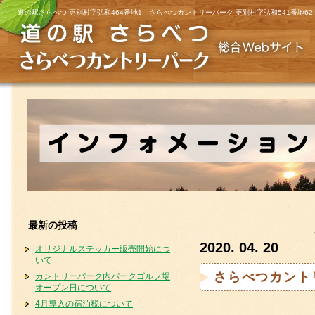
道の駅さらべつ 更別村字弘和464番地1 さらべつカントリーパーク 更別村字弘和541番地62
最新の投稿
2020. 04. 20
オリジナルステッカー販売開始につ
いて
さらべつカント
カントリーパーク内パークゴルフ場
オープン日について
4月導入の宿泊税について