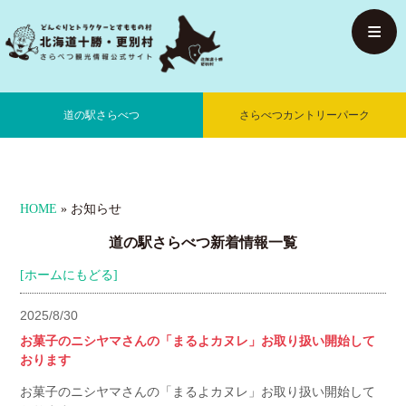
道の駅さらべつ
ショップ
レストラン
さらべつの特産品
村の紹介
道の駅さらべつ
さらべつカントリーパーク
さらべつカントリーパーク
施設概要
場内施設
HOME
» お知らせ
予約状況確認
アクセスマップ
道の駅さらべつ新着情報一覧
お問い合わせ
[ホームにもどる]
2025/8/30
お菓子のニシヤマさんの「まるよカヌレ」お取り扱い開始して
おります
お菓子のニシヤマさんの「まるよカヌレ」お取り扱い開始して