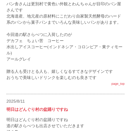
パン舎さんは更別村で黄色い外観とわんちゃんが目印のパン屋
さんです
北海道産、地元産の原材料にこだわり自家製天然酵母のハード
系のパンから菓子パンまでいろんな美味しいパンがあります。
今回道の駅さらべつに入荷したのが
デカフェ ちょい苦 コーヒー
水出しアイスコーヒー(インドネシア・コロンビア・東ティモー
ル)
アールグレイ
贈る人も受けとる人も、嬉しくなるすてきなデザインです
おうちで美味しいドリンクを楽しむのも良きです
page_top
2025/8/11
明日はどんぐり村の盆踊りですね
明日はどんぐり村の盆踊りですね
道の駅さらべつも出店させていただきます