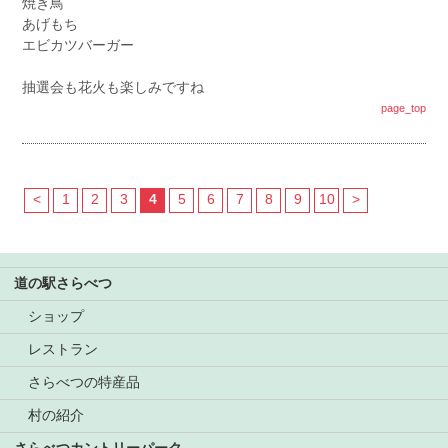
焼き鳥
あげもち
エビカツバーガー
抽選会も花火も楽しみですね
page_top
<
1
2
3
4
5
6
7
8
9
10
>
道の駅さらべつ
ショップ
レストラン
さらべつの特産品
村の紹介