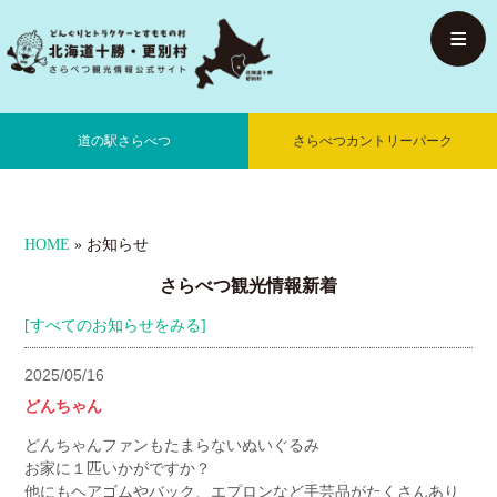
道の駅さらべつ
ショップ
レストラン
さらべつの特産品
村の紹介
道の駅さらべつ
さらべつカントリーパーク
さらべつカントリーパーク
施設概要
場内施設
HOME
» お知らせ
予約状況確認
さらべつ観光情報新着
アクセスマップ
お問い合わせ
[すべてのお知らせをみる]
2025/05/16
どんちゃん
どんちゃんファンもたまらないぬいぐるみ
お家に１匹いかがですか？
他にもヘアゴムやバック、エプロンなど手芸品がたくさんあり